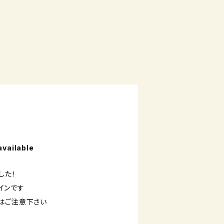
available
した！
ザインです
はご注意下さい