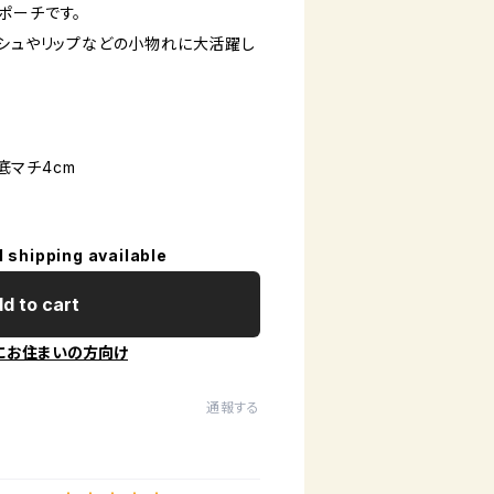
ポーチです。
ッシュやリップなどの小物れに大活躍し
×底マチ4cm
l shipping available
d to cart
にお住まいの方向け
通報する